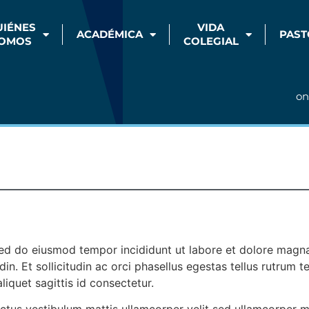
UIÉNES
VIDA
ACADÉMICA
PAST
OMOS
COLEGIAL
on
sed do eiusmod tempor incididunt ut labore et dolore magna
in. Et sollicitudin ac orci phasellus egestas tellus rutrum t
aliquet sagittis id consectetur.