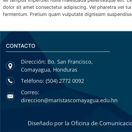
Mi tempus imperdiet nulla malesuada pellentesque elit. L
dolor sit amet consectetur adipiscing. Vel pharetra vel t
fermentum. Pretium quam vulputate dignissim suspendiss
CONTACTO
Dirección: Bo. San Francisco,
Comayagua, Honduras
Teléfono: (504) 2772 0092
Correo:
direccion@maristascomayagua.edu.hn
Diseñado por la Oficina de Comunicacio