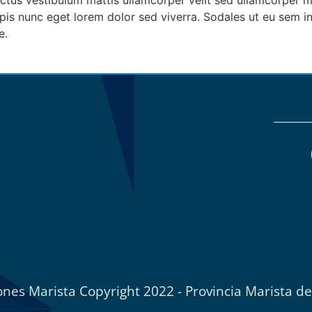
ectus vestibulum mattis ullamcorper velit sed ullamcorper 
urpis nunc eget lorem dolor sed viverra. Sodales ut eu sem 
e.
nes Marista Copyright 2022 - Provincia Marista d