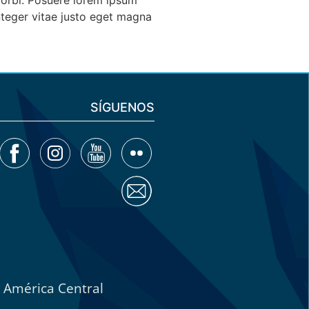
morbi. Posuere lorem ipsum
integer vitae justo eget magna
SÍGUENOS
e América Central