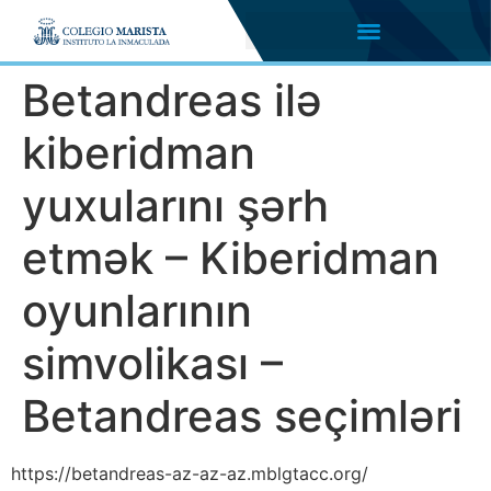
Betandreas ilə
kiberidman
yuxularını şərh
etmək – Kiberidman
oyunlarının
simvolikası –
Betandreas seçimləri
https://betandreas-az-az-az.mblgtacc.org/