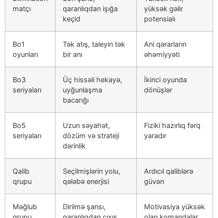
matçı
qaranlıqdan işığa
yüksək gəlir
keçid
potensialı
Bo1
Tək atış, taleyin tək
Ani qərarların
oyunları
bir anı
əhəmiyyəti
Bo3
Üç hissəli hekayə,
İkinci oyunda
seriyaları
uyğunlaşma
dönüşlər
bacarığı
Bo5
Uzun səyahət,
Fiziki hazırlıq fərq
seriyaları
dözüm və strateji
yaradır
dərinlik
Qalib
Seçilmişlərin yolu,
Ardıcıl qaliblərə
qrupu
qələbə enerjisi
güvən
Məğlub
Dirilmə şansı,
Motivasiya yüksək
qrupu
qaranlıqdan çıxış
olan komandalar