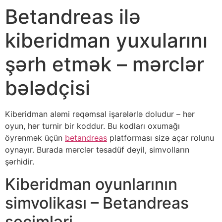
Betandreas ilə
kiberidman yuxularını
şərh etmək – mərclər
bələdçisi
Kiberidman aləmi rəqəmsal işarələrlə doludur – hər
oyun, hər turnir bir koddur. Bu kodları oxumağı
öyrənmək üçün
betandreas
platforması sizə açar rolunu
oynayır. Burada mərclər təsadüf deyil, simvolların
şərhidir.
Kiberidman oyunlarının
simvolikası – Betandreas
seçimləri