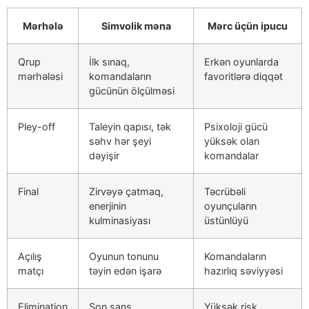
Mərhələ
Simvolik məna
Mərc üçün ipucu
Qrup
İlk sınaq,
Erkən oyunlarda
mərhələsi
komandaların
favoritlərə diqqət
gücünün ölçülməsi
Pley-off
Taleyin qapısı, tək
Psixoloji gücü
səhv hər şeyi
yüksək olan
dəyişir
komandalar
Final
Zirvəyə çatmaq,
Təcrübəli
enerjinin
oyunçuların
kulminasiyası
üstünlüyü
Açılış
Oyunun tonunu
Komandaların
matçı
təyin edən işarə
hazırlıq səviyyəsi
Elimination
Son şans,
Yüksək risk,