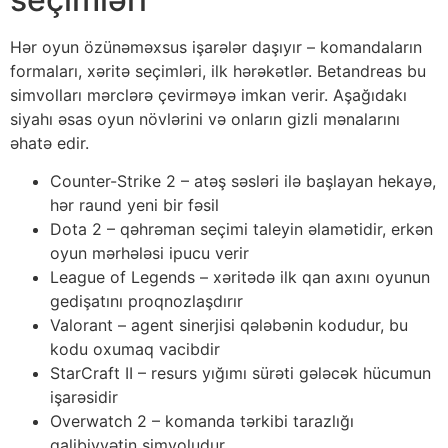
Hər oyun özünəməxsus işarələr daşıyır – komandaların
formaları, xəritə seçimləri, ilk hərəkətlər. Betandreas bu
simvolları mərclərə çevirməyə imkan verir. Aşağıdakı
siyahı əsas oyun növlərini və onların gizli mənalarını
əhatə edir.
Counter-Strike 2 – atəş səsləri ilə başlayan hekayə,
hər raund yeni bir fəsil
Dota 2 – qəhrəman seçimi taleyin əlamətidir, erkən
oyun mərhələsi ipucu verir
League of Legends – xəritədə ilk qan axını oyunun
gedişatını proqnozlaşdırır
Valorant – agent sinerjisi qələbənin kodudur, bu
kodu oxumaq vacibdir
StarCraft II – resurs yığımı sürəti gələcək hücumun
işarəsidir
Overwatch 2 – komanda tərkibi tarazlığı
qalibiyyətin simvoludur