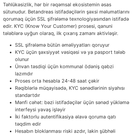
Təhlükəsizlik, hər bir rəqəmsal ekosistemin əsas
sütunudur. Betandreas istifadəçilərin şəxsi məlumatlarını
qorumaq üçün SSL şifrələmə texnologiyasından istifadə
edir. KYC (Know Your Customer) prosesi, qanuni
tələblərə uyğun olaraq, ilk çıxarış zamanı aktivləşir.
SSL şifrələmə bütün əməliyyatları qoruyur
KYC üçün şəxsiyyət vəsiqəsi və ya pasport tələb
olunur
Ünvan təsdiqi üçün kommunal ödəniş qəbzi
lazımdır
Proses orta hesabla 24-48 saat çəkir
Rəqiblərlə müqayisədə, KYC sənədlərinin siyahısı
standartdır
Mənfi cəhət: bəzi istifadəçilər üçün sənəd yükləmə
interfeysi yavaş işləyir
İki faktorlu autentifikasiya əlavə qoruma qatı
təqdim edir
Hesabın bloklanması riski azdır, lakin şübhəli