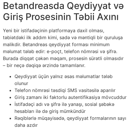
Betandreasda Qeydiyyat və
Giriş Prosesinin Təbii Axını
Yeni bir istifadəçinin platformaya daxil olması,
təbiətdəki ilk addım kimi, sadə və məntiqli bir quruluşa
malikdir. Betandreas qeydiyyat forması minimum
məlumat tələb edir: e-poçt, telefon nömrəsi və şifrə.
Burada diqqət çəkən məqam, prosesin sürətli olmasıdır
– bir neçə dəqiqə ərzində tamamlanır.
Qeydiyyat üçün yalnız əsas məlumatlar tələb
olunur
Telefon nömrəsi təsdiqi SMS vasitəsilə aparılır
Giriş zamanı iki faktorlu autentifikasiya mövcuddur
İstifadəçi adı və şifrə ilə yanaşı, sosial şəbəkə
hesabları ilə də giriş mümkündür
Rəqiblərlə müqayisədə, qeydiyyat formalarının sayı
daha azdır