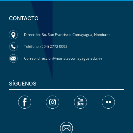
CONTACTO
Dirección: Bo. San Francisco, Comayagua, Honduras
Teléfono: (504) 2772 0092
Correo: direccion@maristascomayagua.edu.hn
SÍGUENOS