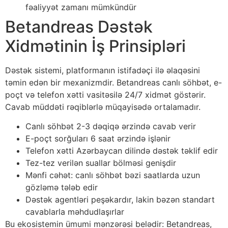
fəaliyyət zamanı mümkündür
Betandreas Dəstək
Xidmətinin İş Prinsipləri
Dəstək sistemi, platformanın istifadəçi ilə əlaqəsini
təmin edən bir mexanizmdir. Betandreas canlı söhbət, e-
poçt və telefon xətti vasitəsilə 24/7 xidmət göstərir.
Cavab müddəti rəqiblərlə müqayisədə ortalamadır.
Canlı söhbət 2-3 dəqiqə ərzində cavab verir
E-poçt sorğuları 6 saat ərzində işlənir
Telefon xətti Azərbaycan dilində dəstək təklif edir
Tez-tez verilən suallar bölməsi genişdir
Mənfi cəhət: canlı söhbət bəzi saatlarda uzun
gözləmə tələb edir
Dəstək agentləri peşəkardır, lakin bəzən standart
cavablarla məhdudlaşırlar
Bu ekosistemin ümumi mənzərəsi belədir: Betandreas,