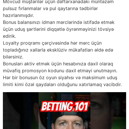
Mövcud müştərilər üçün dəftərxanadakı müntəzəm
pulsuz fırlanmalar və pul qaytarına tədbirlər
hazırlanmışdır.
Bonus balansınızı idman mərclərində istifadə etmək
üçün uduş şərtlərini diqqətlə öyrənməyinizi tövsiyə
edirik.
Loyalty proqramı çərçivəsində hər mərc üçün
topladığınız xallarla eksklüziv mükafatları əldə edə
bilərsiniz.
Bonusları aktiv etmək üçün hesabınıza daxil olaraq
müvafiq promosyon kodunu daxil etməyi unutmayın.
Hər bir bonusun öz oyun siyahısı və maksimum uduş
limiti kimi özəl qaydaları olduğunu xatırlamaq vacibdir.