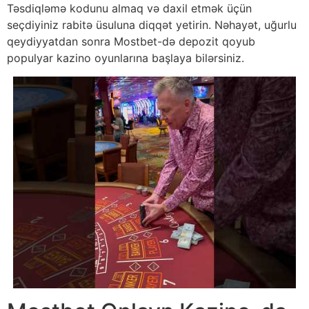
Təsdiqləmə kodunu almaq və daxil etmək üçün
seçdiyiniz rabitə üsuluna diqqət yetirin. Nəhayət, uğurlu
qeydiyyatdan sonra Mostbet-də depozit qoyub
populyar kazino oyunlarına başlaya bilərsiniz.