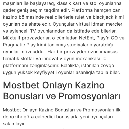
maşınları ilə başlayaraq, klassik kart və stol oyunlarına
qədər geniş seçim təqdim edir. Platforma həmçən canlı
kazino bölməsində real dilerlərlə rulet və blackjack kimi
oyunları da əhatə edir. Oyunçular virtual idman mərcləri
və əyləncəli TV oyunlarından da istifadə edə bilərlər.
Müxtəlif provayderlər, o cümlədən NetEnt, Play’n GO və
Pragmatic Play kimi tanınmış studiyaların yaratdığı
oyunlar mövcuddur. Hər bir provayder özünəməxsus
tematik slotlar və innovativ oyun mexanikası ilə
platformanı zənginləşdirir. Beləliklə, istənilən zövqə
uyğun yüksək keyfiyyətli oyunlar asanlıqla tapıla bilər.
Mostbet Onlayn Kazino
Bonusları və Promosyonları
Mostbet Onlayn Kazino Bonusları və Promosyonları ilk
depozitə görə cəlbedici bonuslarla yeni oyunçuları
salamlayır.