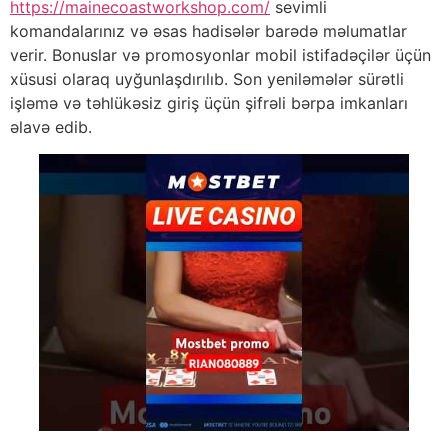
https://mainecoastworkshop.com/
sevimli
komandalarınız və əsas hadisələr barədə məlumatlar
verir. Bonuslar və promosyonlar mobil istifadəçilər üçün
xüsusi olaraq uyğunlaşdırılıb. Son yeniləmələr sürətli
işləmə və təhlükəsiz giriş üçün şifrəli bərpa imkanları
əlavə edib.