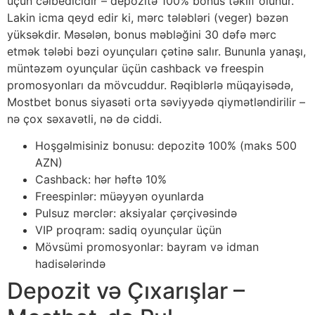
üçün cəlbedicidir – depozitə 100% bonus təklif olunur.
Lakin icma qeyd edir ki, mərc tələbləri (veger) bəzən
yüksəkdir. Məsələn, bonus məbləğini 30 dəfə mərc
etmək tələbi bəzi oyunçuları çətinə salır. Bununla yanaşı,
müntəzəm oyunçular üçün cashback və freespin
promosyonları da mövcuddur. Rəqiblərlə müqayisədə,
Mostbet bonus siyasəti orta səviyyədə qiymətləndirilir –
nə çox səxavətli, nə də ciddi.
Hoşgəlmisiniz bonusu: depozitə 100% (maks 500
AZN)
Cashback: hər həftə 10%
Freespinlər: müəyyən oyunlarda
Pulsuz mərclər: aksiyalar çərçivəsində
VIP proqram: sadiq oyunçular üçün
Mövsümi promosyonlar: bayram və idman
hadisələrində
Depozit və Çıxarışlar –