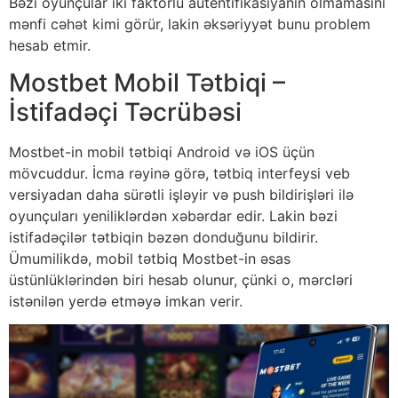
Bəzi oyunçular iki faktorlu autentifikasiyanın olmamasını
mənfi cəhət kimi görür, lakin əksəriyyət bunu problem
hesab etmir.
Mostbet Mobil Tətbiqi –
İstifadəçi Təcrübəsi
Mostbet-in mobil tətbiqi Android və iOS üçün
mövcuddur. İcma rəyinə görə, tətbiq interfeysi veb
versiyadan daha sürətli işləyir və push bildirişləri ilə
oyunçuları yeniliklərdən xəbərdar edir. Lakin bəzi
istifadəçilər tətbiqin bəzən donduğunu bildirir.
Ümumilikdə, mobil tətbiq Mostbet-in əsas
üstünlüklərindən biri hesab olunur, çünki o, mərcləri
istənilən yerdə etməyə imkan verir.