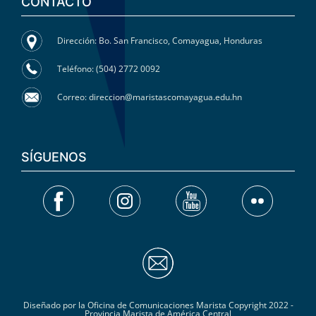
CONTACTO
Dirección: Bo. San Francisco, Comayagua, Honduras
Teléfono: (504) 2772 0092
Correo: direccion@maristascomayagua.edu.hn
SÍGUENOS
Diseñado por la Oficina de Comunicaciones Marista Copyright 2022 -
Provincia Marista de América Central