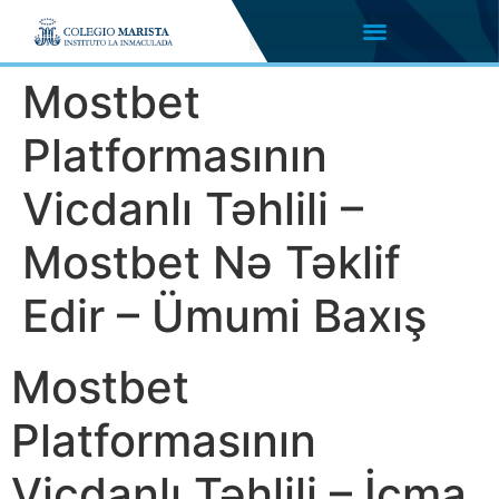
Mostbet
Platformasının
Vicdanlı Təhlili –
Mostbet Nə Təklif
Edir – Ümumi Baxış
Mostbet
Platformasının
Vicdanlı Təhlili – İcma