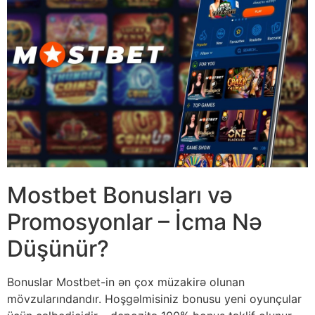
Mostbet Bonusları və
Promosyonlar – İcma Nə
Düşünür?
Bonuslar Mostbet-in ən çox müzakirə olunan
mövzularındandır. Hoşgəlmisiniz bonusu yeni oyunçular