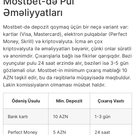
Mostbet-də Pul
Əməliyyatları
Mostbet-də depozit qoymaq üçün bir neçə variant var:
kartlar (Visa, Mastercard), elektron pulqabılar (Perfect
Money, Skrill) və kriptovalyuta. İcma ən çox
kriptovalyuta ilə əməliyyatları bəyənir, çünki onlar sürətli
və anonimdir. Çıxarışlarla bağlı isə fikirlər qarışıqdır. Bəzi
oyunçular pulu 24 saat ərzində alır, bəziləri isə 3-5 gün
gözləməli olur. Mostbet-in minimum çıxarış məbləği 10
AZN təşkil edir, bu da rəqiblərlə müqayisədə məqbuldur.
Lakin komissiyaların olmaması müsbət haldır.
Ödəniş Üsulu
Min. Depozit
Çıxarış Vaxtı
Bank kartı
10 AZN
1-3 gün
Perfect Money
5 AZN
24 saat