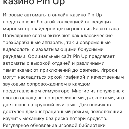
казино Pin Up
Игровые автоматы в онлайн-казино Pin Up
представлены богатой коллекцией от ведущих
мировых провайдеров для игроков из Казахстана.
Популярные слоты включают как классические
трёхбарабанные аппараты, так и современные
видеослоты с захватывающими бонусными
раундами. Официальный сайт Pin Up предлагает
автоматы с высокой отдачей и различными
тематиками: от приключений до фэнтези. Игроки
могут насладиться яркой графикой и качественным
звуковым сопровождением в каждом
представленном симуляторе. Многие из популярных
слотов оснащены прогрессивными джекпотами, что
даёт шанс на крупный выигрыш. Для новичков
доступен демонстрационный режим, позволяющий
изучить механику без риска потери средств.
Регулярное обновление игровой библиотеки