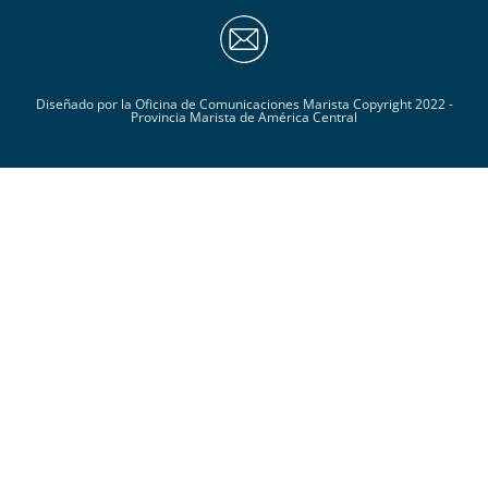
Diseñado por la Oficina de Comunicaciones Marista Copyright 2022 -
Provincia Marista de América Central