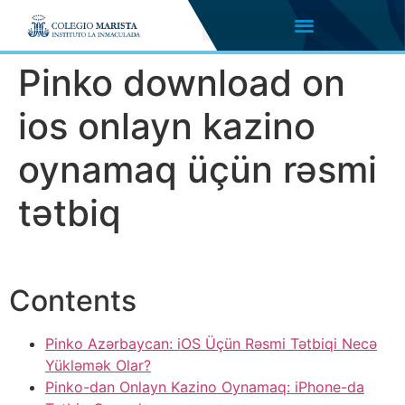
Pinko download on
ios onlayn kazino
oynamaq üçün rəsmi
tətbiq
Contents
Pinko Azərbaycan: iOS Üçün Rəsmi Tətbiqi Necə
Yükləmək Olar?
Pinko-dan Onlayn Kazino Oynamaq: iPhone-da