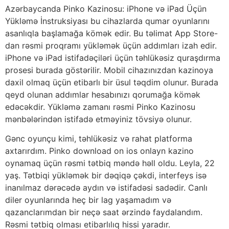
Azərbaycanda Pinko Kazinosu: iPhone və iPad Üçün
Yükləmə İnstruksiyası bu cihazlarda qumar oyunlarını
asanlıqla başlamağa kömək edir. Bu təlimat App Store-
dan rəsmi proqramı yükləmək üçün addımları izah edir.
iPhone və iPad istifadəçiləri üçün təhlükəsiz quraşdırma
prosesi burada göstərilir. Mobil cihazınızdan kazinoya
daxil olmaq üçün etibarlı bir üsul təqdim olunur. Burada
qeyd olunan addımlar hesabınızı qorumağa kömək
edəcəkdir. Yükləmə zamanı rəsmi Pinko Kazinosu
mənbələrindən istifadə etməyiniz tövsiyə olunur.
Gənc oyunçu kimi, təhlükəsiz və rahat platforma
axtarırdım. Pinko download on ios onlayn kazino
oynamaq üçün rəsmi tətbiq məndə həll oldu. Leyla, 22
yaş. Tətbiqi yükləmək bir dəqiqə çəkdi, interfeys isə
inanılmaz dərəcədə aydın və istifadəsi sadədir. Canlı
diler oyunlarında heç bir lag yaşamadım və
qazanclarımdan bir neçə saat ərzində faydalandım.
Rəsmi tətbiq olması etibarlılıq hissi yaradır.