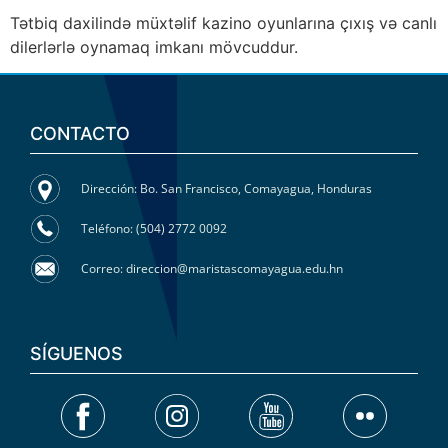
Tətbiq daxilində müxtəlif kazino oyunlarına çıxış və canlı
dilerlərlə oynamaq imkanı mövcuddur.
CONTACTO
Dirección: Bo. San Francisco, Comayagua, Honduras
Teléfono: (504) 2772 0092
Correo: direccion@maristascomayagua.edu.hn
SÍGUENOS