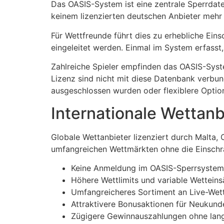
Das OASIS-System ist eine zentrale Sperrdatei 
keinem lizenzierten deutschen Anbieter mehr 
Für Wettfreunde führt dies zu erhebliche Ein
eingeleitet werden. Einmal im System erfasst
Zahlreiche Spieler empfinden das OASIS-Syste
Lizenz sind nicht mit diese Datenbank verbu
ausgeschlossen wurden oder flexiblere Opti
Internationale Wettan
Globale Wettanbieter lizenziert durch Malta,
umfangreichen Wettmärkten ohne die Einschr
Keine Anmeldung im OASIS-Sperrsystem
Höhere Wettlimits und variable Wetteins
Umfangreicheres Sortiment an Live-Wet
Attraktivere Bonusaktionen für Neukund
Zügigere Gewinnauszahlungen ohne lan