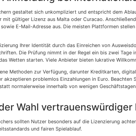
chern gestaltet sich unkompliziert und entspricht dem Abla
 mit gültiger Lizenz aus Malta oder Curacao. Anschließend
owie E-Mail-Adresse aus. Die meisten Plattformen stelle
ifizierung Ihrer Identität durch das Einreichen von Ausweisd
hriften. Die Prüfung nimmt in der Regel ein bis zwei Tage i
 das Wetten starten. Viele Anbieter bieten lukrative Willk
ne Methoden zur Verfügung, darunter Kreditkarten, digital
r akzeptieren problemlos Einzahlungen in Euro. Beachten 
statt normalerweise innerhalb von wenigen Geschäftstage
 der Wahl vertrauenswürdige
chers sollten Nutzer besonders auf die Lizenzierung achte
itsstandards und fairen Spielablauf.