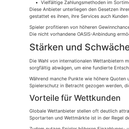
Vielfältige Zahlungsmethoden im Sortim
Diese Anbieter unterliegen den Gesetzen ihrer
gestattet es ihnen, ihre Services auch Kunden
Spieler profitieren von höheren Gewinnchanc
Die nicht vorhandene OASIS-Anbindung ermögli
Stärken und Schwäche
Die Wahl von internationalen Wettanbietern mi
sorgfältig abwägen, um eine fundierte Entsch
Während manche Punkte wie höhere Quoten und
Spielerschutz in Betracht gezogen werden, d
Vorteile für Wettkunden
Globale Wettanbieter stellen oft deutlich at
Sportarten und Wettmärkte ist in der Regel d
Zudem nutzen Spieler höheren Einzahlungs- un