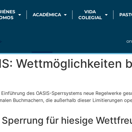
UIÉNES
VIDA
ACADÉMICA
PAST
OMOS
COLEGIAL
on
: Wettmöglichkeiten be
er Einführung des OASIS-Sperrsystems neue Regelwerke gesc
nalen Buchmachern, die außerhalb dieser Limitierungen ope
 Sperrung für hiesige Wettfr